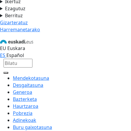
Ikertuz
Ezagutuz
Berrituz
Gizarteratuz
Harremanetarako
EU
Euskara
ES
Español
Mendekotasuna
Desgaitasuna
Generoa
Bazterketa
Haurtzaroa
Pobrezia
Adinekoak
Buru gaixotasuna