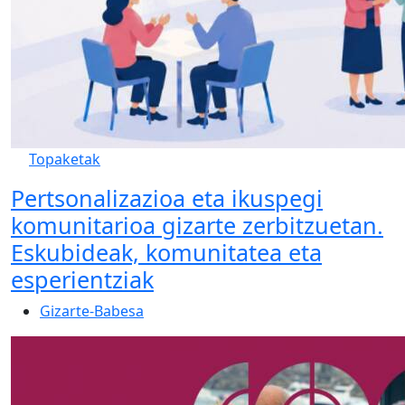
Topaketak
Pertsonalizazioa eta ikuspegi
komunitarioa gizarte zerbitzuetan.
Eskubideak, komunitatea eta
esperientziak
Gizarte-Babesa