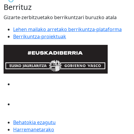
Berrituz
Gizarte-zerbitzuetako berrikuntzari buruzko atala
Lehen mailako arretako berrikuntza-plataforma
Berrikuntza-proiektuak
Behatokia ezagutu
Harremanetarako