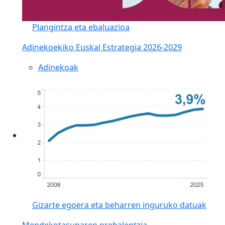
Plangintza eta ebaluazioa
Adinekoekiko Euskal Estrategia 2026-2029
Adinekoak
Gizarte egoera eta beharren inguruko datuak
Mendekotasunaren prebalentzia