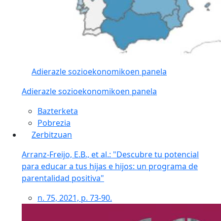
Adierazle sozioekonomikoen panela
Adierazle sozioekonomikoen panela
Bazterketa
Pobrezia
Zerbitzuan
Arranz-Freijo, E.B., et al.: "Descubre tu potencial
para educar a tus hijas e hijos: un programa de
parentalidad positiva"
n. 75, 2021, p. 73-90.