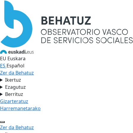
EU
Euskara
ES
Español
Zer da Behatuz
Ikertuz
Ezagutuz
Berrituz
Gizarteratuz
Harremanetarako
Zer da Behatuz