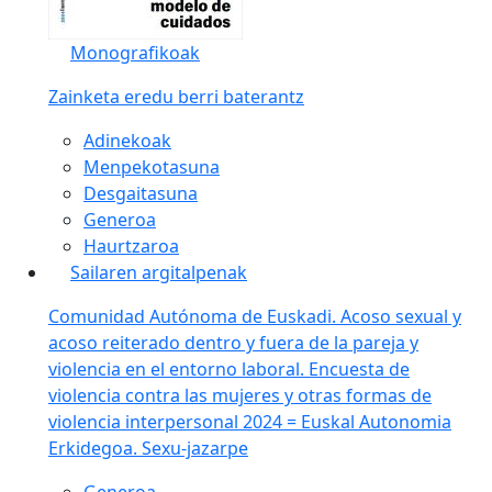
Monografikoak
Zainketa eredu berri baterantz
Adinekoak
Menpekotasuna
Desgaitasuna
Generoa
Haurtzaroa
Sailaren argitalpenak
Comunidad Autónoma de Euskadi. Acoso sexual y
acoso reiterado dentro y fuera de la pareja y
violencia en el entorno laboral. Encuesta de
violencia contra las mujeres y otras formas de
violencia interpersonal 2024 = Euskal Autonomia
Erkidegoa. Sexu-jazarpe
Generoa