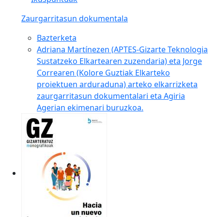
Zaurgarritasun dokumentala
Bazterketa
Adriana Martínezen (APTES-Gizarte Teknologia
Sustatzeko Elkartearen zuzendaria) eta Jorge
Correaren (Kolore Guztiak Elkarteko
proiektuen arduraduna) arteko elkarrizketa
zaurgarritasun dokumentalari eta Agiria
Agerian ekimenari buruzkoa.