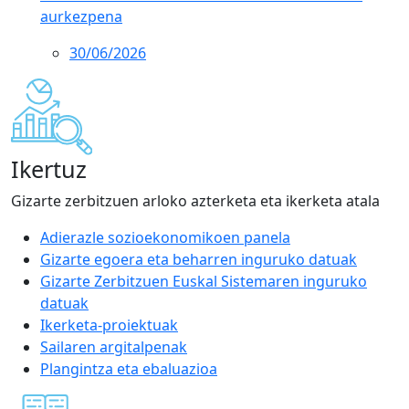
aurkezpena
30/06/2026
Ikertuz
Gizarte zerbitzuen arloko azterketa eta ikerketa atala
Adierazle sozioekonomikoen panela
Gizarte egoera eta beharren inguruko datuak
Gizarte Zerbitzuen Euskal Sistemaren inguruko
datuak
Ikerketa-proiektuak
Sailaren argitalpenak
Plangintza eta ebaluazioa