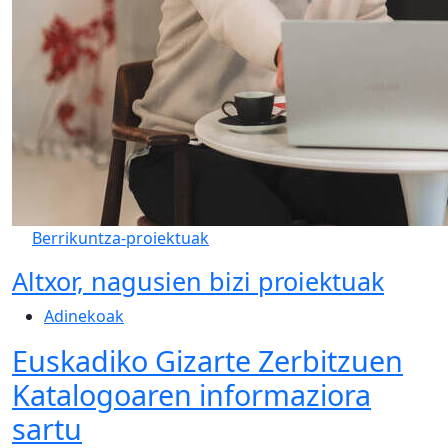
Berrikuntza-proiektuak
Altxor, nagusien bizi proiektuak
Adinekoak
Euskadiko Gizarte Zerbitzuen
Katalogoaren informaziora
sartu