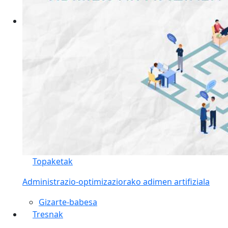
Topaketak
Administrazio-optimizaziorako adimen artifiziala
Gizarte-babesa
Tresnak