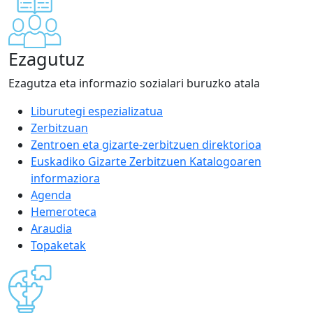
Ezagutuz
Ezagutza eta informazio sozialari buruzko atala
Liburutegi espezializatua
Zerbitzuan
Zentroen eta gizarte-zerbitzuen direktorioa
Euskadiko Gizarte Zerbitzuen Katalogoaren
informaziora
Agenda
Hemeroteca
Araudia
Topaketak