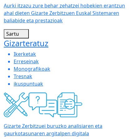
Aurki itzazu zure behar zehatzei hobekien erantzun
ahal dieten Gizarte Zerbitzuen Euskal Sistemaren
baliabide eta prestazioak
Sartu
Gizarteratuz
Ikerketak
Erreseinak
Monografikoak
Tresnak
ikuspuntuak
Gizarte Zerbitzuei buruzko analisiaren eta
gaurkotasunaren argitalpen digitala