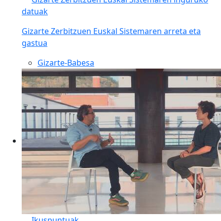
datuak
Gizarte Zerbitzuen Euskal Sistemaren arreta eta
gastua
Gizarte-Babesa
Ikuspuntuak