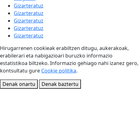
Gizarteratuz
Gizarteratuz
Gizarteratuz
Gizarteratuz
Gizarteratuz
Hirugarrenen cookieak erabiltzen ditugu, aukerakoak,
erabilerari eta nabigazioari buruzko informazio
estatistikoa biltzeko. Informazio gehiago nahi izanez gero,
kontsultatu gure
Cookie politika
.
Denak onartu
Denak baztertu