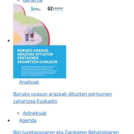
Analisiak
Buruko osasun arazoak dituzten pertsonen
zahartzea Euskadin
Adinekoak
Agenda
Bizi-luzetasunaren eta Zainketen Behatokiaren