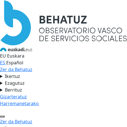
EU
Euskara
ES
Español
Zer da Behatuz
Ikertuz
Ezagutuz
Berrituz
Gizarteratuz
Harremanetarako
Zer da Behatuz