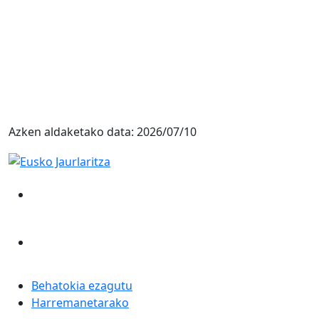
Azken aldaketako data:
2026/07/10
Behatokia ezagutu
Harremanetarako