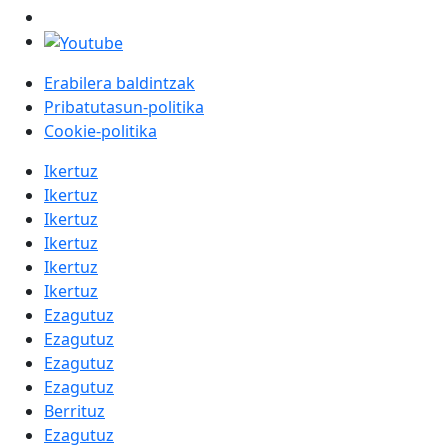
Erabilera baldintzak
Pribatutasun-politika
Cookie-politika
Ikertuz
Ikertuz
Ikertuz
Ikertuz
Ikertuz
Ikertuz
Ezagutuz
Ezagutuz
Ezagutuz
Ezagutuz
Berrituz
Ezagutuz