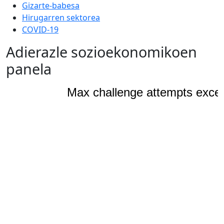
Gizarte-babesa
Hirugarren sektorea
COVID-19
Adierazle sozioekonomikoen
panela