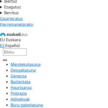
Ikertuz
Ezagutuz
Berrituz
Gizarteratuz
Harremanetarako
EU
Euskara
ES
Español
Mendekotasuna
Desgaitasuna
Generoa
Bazterketa
Haurtzaroa
Pobrezia
Adinekoak
Buru gaixotasuna