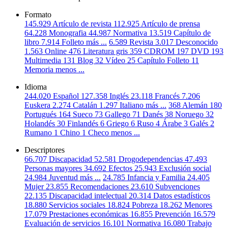
Formato
145.929
Artículo de revista
112.925
Artículo de prensa
64.228
Monografia
44.987
Normativa
13.519
Capítulo de
libro
7.914
Folleto
más ...
6.589
Revista
3.017
Desconocido
1.563
Online
476
Literatura gris
359
CDROM
197
DVD
193
Multimedia
131
Blog
32
Vídeo
25
Capítulo Folleto
11
Memoria
menos ...
Idioma
244.020
Español
127.358
Inglés
23.118
Francés
7.206
Euskera
2.274
Catalán
1.297
Italiano
más ...
368
Alemán
180
Portugués
164
Sueco
73
Gallego
71
Danés
38
Noruego
32
Holandés
30
Finlandés
6
Griego
6
Ruso
4
Árabe
3
Galés
2
Rumano
1
Chino
1
Checo
menos ...
Descriptores
66.707
Discapacidad
52.581
Drogodependencias
47.493
Personas mayores
34.692
Efectos
25.943
Exclusión social
24.984
Juventud
más ...
24.785
Infancia y Familia
24.405
Mujer
23.855
Recomendaciones
23.610
Subvenciones
22.135
Discapacidad intelectual
20.314
Datos estadísticos
18.880
Servicios sociales
18.824
Pobreza
18.262
Menores
17.079
Prestaciones económicas
16.855
Prevención
16.579
Evaluación de servicios
16.101
Normativa
16.080
Trabajo