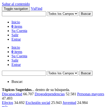
Saltar al contenido
VuFind
Toggle navigation
Buscar
Inicio
0
items
Su Cuenta
Salir
Entrar
Inicio
0
items
Su Cuenta
Salir
Entrar
Buscar
Buscar:
Tópicos Sugeridos
... dentro de su búsqueda.
Discapacidad
66.707
Drogodependencias
52.581
Personas mayores
47.493
Efectos
34.692
Exclusión social
25.943
Juventud
24.984
más ...