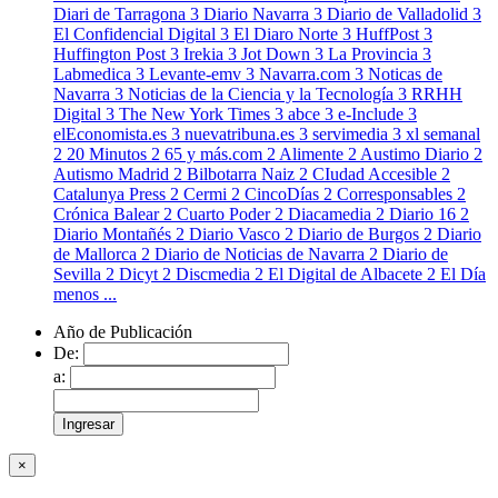
Diari de Tarragona
3
Diario Navarra
3
Diario de Valladolid
3
El Confidencial Digital
3
El Diaro Norte
3
HuffPost
3
Huffington Post
3
Irekia
3
Jot Down
3
La Provincia
3
Labmedica
3
Levante-emv
3
Navarra.com
3
Noticas de
Navarra
3
Noticias de la Ciencia y la Tecnología
3
RRHH
Digital
3
The New York Times
3
abce
3
e-Include
3
elEconomista.es
3
nuevatribuna.es
3
servimedia
3
xl semanal
2
20 Minutos
2
65 y más.com
2
Alimente
2
Austimo Diario
2
Autismo Madrid
2
Bilbotarra Naiz
2
CIudad Accesible
2
Catalunya Press
2
Cermi
2
CincoDías
2
Corresponsables
2
Crónica Balear
2
Cuarto Poder
2
Diacamedia
2
Diario 16
2
Diario Montañés
2
Diario Vasco
2
Diario de Burgos
2
Diario
de Mallorca
2
Diario de Noticias de Navarra
2
Diario de
Sevilla
2
Dicyt
2
Discmedia
2
El Digital de Albacete
2
El Día
menos ...
Año de Publicación
De:
a:
×