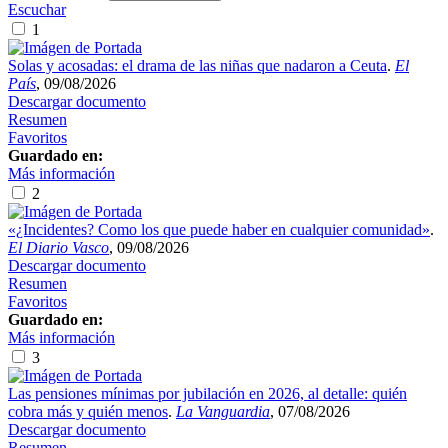
Escuchar
1
Solas y acosadas: el drama de las niñas que nadaron a Ceuta
.
El
País
, 09/08/2026
Descargar documento
Resumen
Favoritos
Guardado en:
Más información
2
«¿Incidentes? Como los que puede haber en cualquier comunidad»
.
El Diario Vasco
, 09/08/2026
Descargar documento
Resumen
Favoritos
Guardado en:
Más información
3
Las pensiones mínimas por jubilación en 2026, al detalle: quién
cobra más y quién menos
.
La Vanguardia
, 07/08/2026
Descargar documento
Resumen