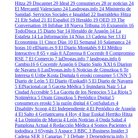
Hitza
29
Discapnet
29
Ideal
29
consumer.es
28
pr noticias
24
El Mercantil Valenciano
24
Lasdrogas.info
24
Ministerio de
Sanidad, Servicios Sociales e Igualdad
22
Iparraldeko Hitza
21
Efe Salud
21
El Español
19
Heraldo
19
OED
19
The
Conversation
18
Infobae
18
Nueva Tribuna
16
Expansión
16
TodoDisca
15
Diario Sur
14
Heraldo de Aragón
14
La
Estafeta
14
La Información
14
Nius
13
Cadena Ser
13
El
Economista
11
Cinco Días
10
El Semanal
10
Salamanca 24
horas
10
elDiario.es
9
El Diario Montañés
9
El Médico
Interactivo
8
65 y más
8
AZprensa
8
Cocemfe
8
Compromiso
RSE
7
El Comercio
7
laDrogas.info
7
lasdrogas.info
6
Cambio16
6
Cocemfe Aragón
6
Diario Siglo XXI
6
Diarion
de Navarra
6
LasDrogas.info
6
Noticias de Gipuzkoa
6
Te
Interesa
6
Uribe Kosta Digitala
6
eroski consumer
5
CNN
5
Diario de León
5
El Diario (Euskadi)
5
El Diario de Navarra
5
ElNacional.cat
5
Gaceta Médica
5
Iruindarra Naiz
5
La
Ciudad Accesible
5
La Gaceta de los Negocios
5
La Rioja
5
Notimérica
5
Orain Gipuzkoa
5
Periódico Digital
5
consumer.es eroski
5
la razón digital
4
ConSalud.es
4
Disability Scoop
4
El Independiente
4
El Periódico de Aragón
4
El Salto
4
Geriatricarea
4
Hoy
4
Ipar Euskal Herriko Hitza
4
La Opinión de Murcia
4
León Noticias
4
Onda Salud
4
Pamplona Actual
4
Redacción Médica
4
Somos Pacientes
4
tododisca
3
65ymás
3
Aspace
3
BBC
3
Business Insider
3
Cadena SER
3
Canarias 7
3
Debate
3
Dependencia.info
3