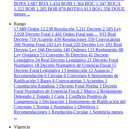
BOPA
1.687
BOA
1.434
BOIB
1.364
BOC
1.347
BOCA
1.322
BOR
1.285
BOB
879
BOTHA
813
BOG
358
DOUE
menos ...
Rango
17.689
Orden
12.238
Resolución
5.211
Decreto
2.185
Ley
2.028
Decreto Foral
1.441
Orden Foral
más ...
933
Real
Decreto
719
Acuerdo
439
Resoluciones
359
Convocatoria
266
Norma Foral
243
Ley Foral
220
Decreto Ley
181
Real
Decreto Ley
166
Decisión
140
Órdenes
133
Reglamento
88
Ley Orgánica
53
Convenio
50
Directiva
41
Decreto
Legislativo
24
Real Decreto Legislativo
21
Decreto Foral
Normativo
18
Decreto Normativo de Urgencia Fiscal
15
Decreto Foral Legislativo
13
Instrucción
12
Anuncio
7
Recomendación
6
Circular
6
Convenios
6
Instrumento de
Ratificación
5
Bases
4
Convocatorias
3
Acuerdos
3
Constitución Española
3
Decreto Foral Norma
3
Decreto
Foral Normativo de Urgencia Fiscal
2
Marco
2
Reglamento
Delegado
2
Tratado
1
Carta
1
Conflicto Positivo de
Competencia
1
Declaración
1
Instrumento de Ratificación del
Convenio
1
Norma
1
Normativa
1
Objetivos
1
Recomendaciones
1
Resolución-Circular
1
Sentencia
menos
...
Vigencia