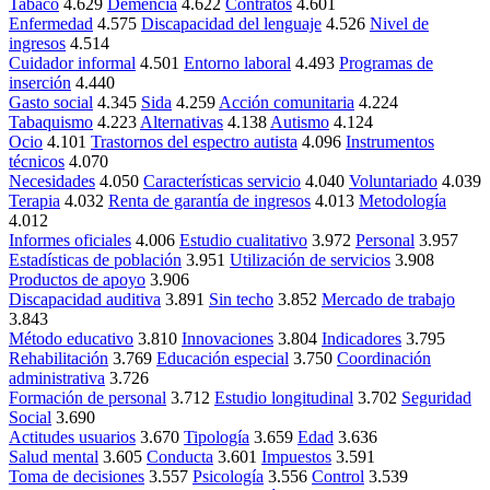
Tabaco
4.629
Demencia
4.622
Contratos
4.601
Enfermedad
4.575
Discapacidad del lenguaje
4.526
Nivel de
ingresos
4.514
Cuidador informal
4.501
Entorno laboral
4.493
Programas de
inserción
4.440
Gasto social
4.345
Sida
4.259
Acción comunitaria
4.224
Tabaquismo
4.223
Alternativas
4.138
Autismo
4.124
Ocio
4.101
Trastornos del espectro autista
4.096
Instrumentos
técnicos
4.070
Necesidades
4.050
Características servicio
4.040
Voluntariado
4.039
Terapia
4.032
Renta de garantía de ingresos
4.013
Metodología
4.012
Informes oficiales
4.006
Estudio cualitativo
3.972
Personal
3.957
Estadísticas de población
3.951
Utilización de servicios
3.908
Productos de apoyo
3.906
Discapacidad auditiva
3.891
Sin techo
3.852
Mercado de trabajo
3.843
Método educativo
3.810
Innovaciones
3.804
Indicadores
3.795
Rehabilitación
3.769
Educación especial
3.750
Coordinación
administrativa
3.726
Formación de personal
3.712
Estudio longitudinal
3.702
Seguridad
Social
3.690
Actitudes usuarios
3.670
Tipología
3.659
Edad
3.636
Salud mental
3.605
Conducta
3.601
Impuestos
3.591
Toma de decisiones
3.557
Psicología
3.556
Control
3.539