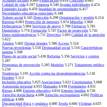
Actitudes sociales
6.889
Financiación
6.814
Concepto
6.645
Calidad de vida
6.597
Empresa
6.540
Ayudas individuales
6.474
Entidades locales
6.459
Igualdad de oportunidades
6.417
Necesidades educativas especiales
6.348
Trabajo social
6.345
Detección
6.298
Organización y gestión
6.214
Barreras
6.003
Protección de menores
5.974
Minorías
5.969
Delincuencia
5.904
Servicios de apoyo
5.798
Fármacos
5.781
Diagnóstico
5.774
Formación
5.747
Factor de protección
5.741
Datos epidemiológicos
5.711
Derechos
5.693
Calidad de la atención
5.622
Adultos
5.602
Drogas ilegales
5.586
Acceso
5.524
Nuevas tecnologías
5.518
Desigualdad social
5.516
Características
sistema
5.508
Planes de acción social
5.436
Reforma
5.356
Servicios y centros
5.287
Programas de prevención
5.285
Modelos
5.271
Tratamiento médico
5.234
Tendencias
5.195
Acción contra las drogodependencias
5.130
Hombre
5.113
Inclusión educativa
5.025
Asociaciones
5.022
Cuestionarios
5.008
Autonomía personal
4.955
Manuales
4.938
Formularios
4.931
Riesgo
4.896
Entorno educativo
4.816
Entorno familiar
4.726
Atención domiciliaria
4.698
Atención sociosanitaria
4.692
Políticas
públicas
4.686
Discapacidad física y orgánica
4.680
Teoría
4.666
Víctimas
4.635