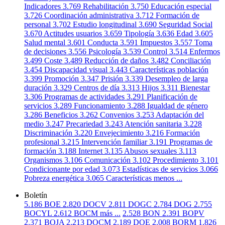
Indicadores
3.769
Rehabilitación
3.750
Educación especial
3.726
Coordinación administrativa
3.712
Formación de
personal
3.702
Estudio longitudinal
3.690
Seguridad Social
3.670
Actitudes usuarios
3.659
Tipología
3.636
Edad
3.605
Salud mental
3.601
Conducta
3.591
Impuestos
3.557
Toma
de decisiones
3.556
Psicología
3.539
Control
3.514
Enfermos
3.499
Coste
3.489
Reducción de daños
3.482
Conciliación
3.454
Discapacidad visual
3.443
Características población
3.399
Promoción
3.347
Prisión
3.339
Desempleo de larga
duración
3.329
Centros de día
3.313
Hijos
3.311
Bienestar
3.306
Programas de actividades
3.291
Planificación de
servicios
3.289
Funcionamiento
3.288
Igualdad de género
3.286
Beneficios
3.262
Convenios
3.253
Adaptación del
medio
3.247
Precariedad
3.243
Atención sanitaria
3.228
Discriminación
3.220
Envejecimiento
3.216
Formación
profesional
3.215
Intervención familiar
3.191
Programas de
formación
3.188
Internet
3.135
Abusos sexuales
3.113
Organismos
3.106
Comunicación
3.102
Procedimiento
3.101
Condicionante por edad
3.073
Estadísticas de servicios
3.066
Pobreza energética
3.065
Características
menos ...
Boletín
5.186
BOE
2.820
DOCV
2.811
DOGC
2.784
DOG
2.755
BOCYL
2.612
BOCM
más ...
2.528
BON
2.391
BOPV
2.371
BOJA
2.213
DOCM
2.189
DOE
2.008
BORM
1.826