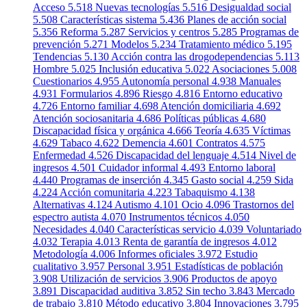
Acceso
5.518
Nuevas tecnologías
5.516
Desigualdad social
5.508
Características sistema
5.436
Planes de acción social
5.356
Reforma
5.287
Servicios y centros
5.285
Programas de
prevención
5.271
Modelos
5.234
Tratamiento médico
5.195
Tendencias
5.130
Acción contra las drogodependencias
5.113
Hombre
5.025
Inclusión educativa
5.022
Asociaciones
5.008
Cuestionarios
4.955
Autonomía personal
4.938
Manuales
4.931
Formularios
4.896
Riesgo
4.816
Entorno educativo
4.726
Entorno familiar
4.698
Atención domiciliaria
4.692
Atención sociosanitaria
4.686
Políticas públicas
4.680
Discapacidad física y orgánica
4.666
Teoría
4.635
Víctimas
4.629
Tabaco
4.622
Demencia
4.601
Contratos
4.575
Enfermedad
4.526
Discapacidad del lenguaje
4.514
Nivel de
ingresos
4.501
Cuidador informal
4.493
Entorno laboral
4.440
Programas de inserción
4.345
Gasto social
4.259
Sida
4.224
Acción comunitaria
4.223
Tabaquismo
4.138
Alternativas
4.124
Autismo
4.101
Ocio
4.096
Trastornos del
espectro autista
4.070
Instrumentos técnicos
4.050
Necesidades
4.040
Características servicio
4.039
Voluntariado
4.032
Terapia
4.013
Renta de garantía de ingresos
4.012
Metodología
4.006
Informes oficiales
3.972
Estudio
cualitativo
3.957
Personal
3.951
Estadísticas de población
3.908
Utilización de servicios
3.906
Productos de apoyo
3.891
Discapacidad auditiva
3.852
Sin techo
3.843
Mercado
de trabajo
3.810
Método educativo
3.804
Innovaciones
3.795