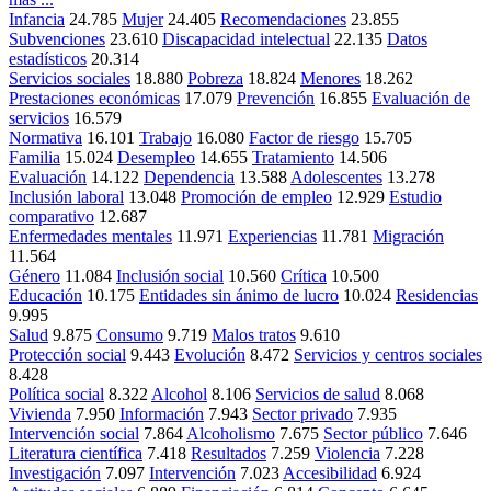
Infancia
24.785
Mujer
24.405
Recomendaciones
23.855
Subvenciones
23.610
Discapacidad intelectual
22.135
Datos
estadísticos
20.314
Servicios sociales
18.880
Pobreza
18.824
Menores
18.262
Prestaciones económicas
17.079
Prevención
16.855
Evaluación de
servicios
16.579
Normativa
16.101
Trabajo
16.080
Factor de riesgo
15.705
Familia
15.024
Desempleo
14.655
Tratamiento
14.506
Evaluación
14.122
Dependencia
13.588
Adolescentes
13.278
Inclusión laboral
13.048
Promoción de empleo
12.929
Estudio
comparativo
12.687
Enfermedades mentales
11.971
Experiencias
11.781
Migración
11.564
Género
11.084
Inclusión social
10.560
Crítica
10.500
Educación
10.175
Entidades sin ánimo de lucro
10.024
Residencias
9.995
Salud
9.875
Consumo
9.719
Malos tratos
9.610
Protección social
9.443
Evolución
8.472
Servicios y centros sociales
8.428
Política social
8.322
Alcohol
8.106
Servicios de salud
8.068
Vivienda
7.950
Información
7.943
Sector privado
7.935
Intervención social
7.864
Alcoholismo
7.675
Sector público
7.646
Literatura científica
7.418
Resultados
7.259
Violencia
7.228
Investigación
7.097
Intervención
7.023
Accesibilidad
6.924