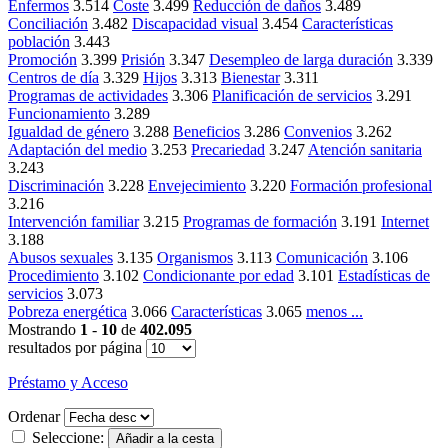
Enfermos
3.514
Coste
3.499
Reducción de daños
3.489
Conciliación
3.482
Discapacidad visual
3.454
Características
población
3.443
Promoción
3.399
Prisión
3.347
Desempleo de larga duración
3.339
Centros de día
3.329
Hijos
3.313
Bienestar
3.311
Programas de actividades
3.306
Planificación de servicios
3.291
Funcionamiento
3.289
Igualdad de género
3.288
Beneficios
3.286
Convenios
3.262
Adaptación del medio
3.253
Precariedad
3.247
Atención sanitaria
3.243
Discriminación
3.228
Envejecimiento
3.220
Formación profesional
3.216
Intervención familiar
3.215
Programas de formación
3.191
Internet
3.188
Abusos sexuales
3.135
Organismos
3.113
Comunicación
3.106
Procedimiento
3.102
Condicionante por edad
3.101
Estadísticas de
servicios
3.073
Pobreza energética
3.066
Características
3.065
menos ...
Mostrando
1
-
10
de
402.095
resultados por página
Préstamo y Acceso
Ordenar
Seleccione: