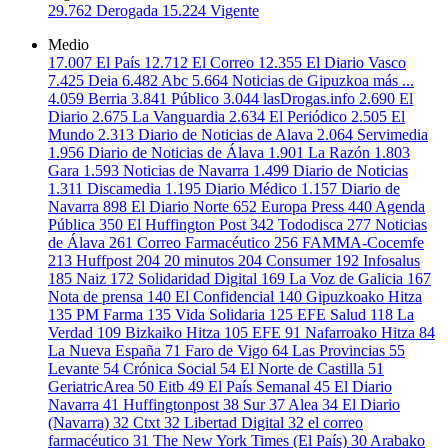
29.762
Derogada
15.224
Vigente
Medio
17.007
El País
12.712
El Correo
12.355
El Diario Vasco
7.425
Deia
6.482
Abc
5.664
Noticias de Gipuzkoa
más ...
4.059
Berria
3.841
Público
3.044
lasDrogas.info
2.690
El
Diario
2.675
La Vanguardia
2.634
El Periódico
2.505
El
Mundo
2.313
Diario de Noticias de Alava
2.064
Servimedia
1.956
Diario de Noticias de Álava
1.901
La Razón
1.803
Gara
1.593
Noticias de Navarra
1.499
Diario de Noticias
1.311
Discamedia
1.195
Diario Médico
1.157
Diario de
Navarra
898
El Diario Norte
652
Europa Press
440
Agenda
Pública
350
El Huffington Post
342
Tododisca
277
Noticias
de Álava
261
Correo Farmacéutico
256
FAMMA-Cocemfe
213
Huffpost
204
20 minutos
204
Consumer
192
Infosalus
185
Naiz
172
Solidaridad Digital
169
La Voz de Galicia
167
Nota de prensa
140
El Confidencial
140
Gipuzkoako Hitza
135
PM Farma
135
Vida Solidaria
125
EFE Salud
118
La
Verdad
109
Bizkaiko Hitza
105
EFE
91
Nafarroako Hitza
84
La Nueva España
71
Faro de Vigo
64
Las Provincias
55
Levante
54
Crónica Social
54
El Norte de Castilla
51
GeriatricArea
50
Eitb
49
El País Semanal
45
El Diario
Navarra
41
Huffingtonpost
38
Sur
37
Alea
34
El Diario
(Navarra)
32
Ctxt
32
Libertad Digital
32
el correo
farmacéutico
31
The New York Times (El País)
30
Arabako