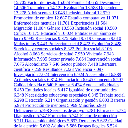
15.705
Factor de riesgo
15.024
Familia
14.655
Desempleo
14.506
Tratamiento
14.122
Evaluación
13.588
Dependencia
13.278
Adolescentes
13.048
Inclusión laboral
12.929
Promoción de empleo
12.687
Estudio comparativo
11.971
Enfermedades mentales
11.781
Experiencias
11.564
Migración
11.084
Género
10.560
Inclusión social
10.500
Crítica
10.175
Educación
10.024
Entidades sin ánimo de
lucro
9.995
Residencias
9.875
Salud
9.719
Consumo
9.610
Malos tratos
9.443
Protección social
8.472
Evolución
8.428
Servicios y centros sociales
8.322
Política social
8.106
Alcohol
8.068
Servicios de salud
7.950
Vivienda
7.943
Información
7.935
Sector privado
7.864
Intervención social
7.675
Alcoholismo
7.646
Sector público
7.418
Literatura
científica
7.259
Resultados
7.228
Violencia
7.097
Investigación
7.023
Intervención
6.924
Accesibilidad
6.889
Actitudes sociales
6.814
Financiación
6.645
Concepto
6.597
Calidad de vida
6.540
Empresa
6.474
Ayudas individuales
6.459
Entidades locales
6.417
Igualdad de oportunidades
6.348
Necesidades educativas especiales
6.345
Trabajo social
6.298
Detección
6.214
Organización y gestión
6.003
Barreras
5.974
Protección de menores
5.969
Minorías
5.904
Delincuencia
5.798
Servicios de apoyo
5.781
Fármacos
5.774
Diagnóstico
5.747
Formación
5.741
Factor de protección
5.711
Datos epidemiológicos
5.693
Derechos
5.622
Calidad
de la atención
5.602
Adultos
5.586
Drogas ilegales
5.524